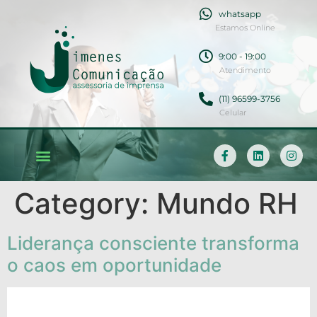
whatsapp
Estamos Online
9:00 - 19:00
Atendimento
(11) 96599-3756
Celular
Soluções em Comunicação
Category:
Mundo RH
Liderança consciente transforma
o caos em oportunidade