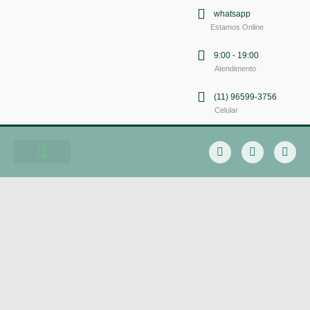
whatsapp
Estamos Online
9:00 - 19:00
Atendimento
(11) 96599-3756
Celular
Soluções em Comunicação