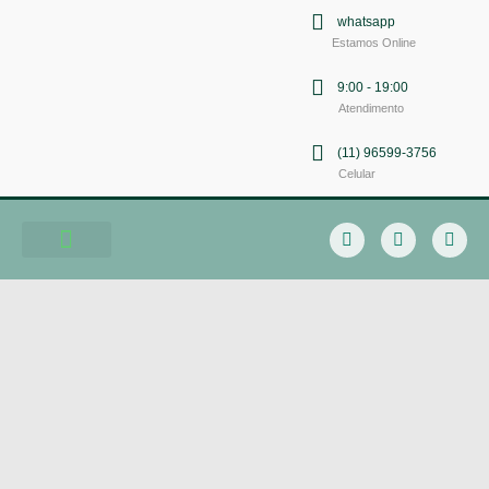
whatsapp
Estamos Online
9:00 - 19:00
Atendimento
(11) 96599-3756
Celular
Soluções em Comunicação