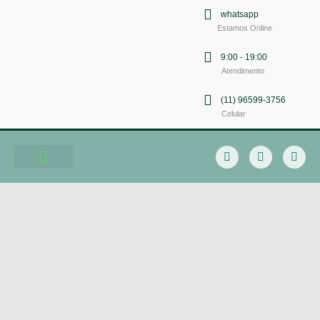
whatsapp
Estamos Online
9:00 - 19:00
Atendimento
(11) 96599-3756
Celular
Soluções em Comunicação