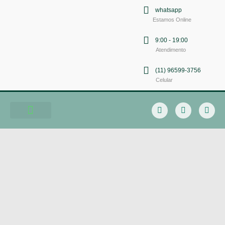
whatsapp
Estamos Online
9:00 - 19:00
Atendimento
(11) 96599-3756
Celular
Soluções em Comunicação