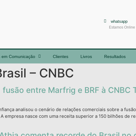
whatsapp
Estamos Online
s em Comunicação
Clientes
Livros
Resultados
rasil – CNBC
a fusão entre Marfrig e BRF à CNBC 
nfiança analisou o cenário de relações comerciais sobre a fus
. A empresa nasce com uma receita superior a 150 bilhões de rea
thia comenta recorde do Brasil no 