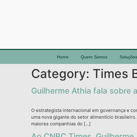
Home
Quem Somos
Soluçõe
Category:
Times B
Guilherme Athia fala sobre 
O estrategista internacional em governança e co
uma nova gigante do setor alimentício brasileiro
maiores companhias do […]
Ao CNBC Times, Guilherme A