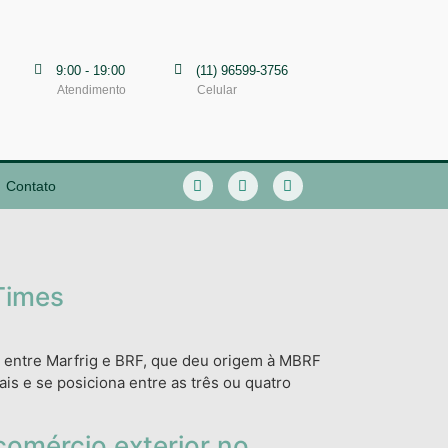
9:00 - 19:00
(11) 96599-3756
Atendimento
Celular
Contato
Times
ão entre Marfrig e BRF, que deu origem à MBRF
is e se posiciona entre as três ou quatro
comércio exterior no