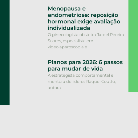
Menopausa e
endometriose: reposição
hormonal exige avaliação
individualizada
O ginecologista obstetra Jardel Pereira
Soares, especialista em
videolaparoscopia e
Planos para 2026: 6 passos
para mudar de vida
A estrategista comportamental e
mentora de líderes Raquel Coutto,
autora