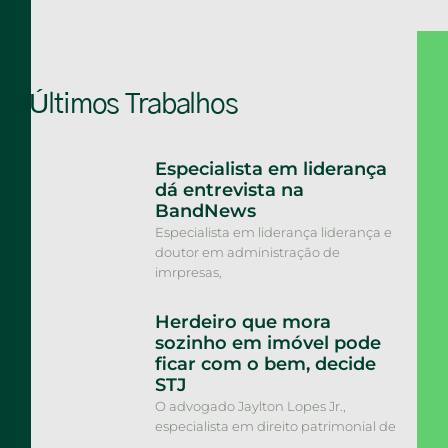
Últimos Trabalhos
Especialista em liderança
dá entrevista na
BandNews
Especialista em liderança liderança e
doutor em administração de
imrpresas,
Herdeiro que mora
sozinho em imóvel pode
ficar com o bem, decide
STJ
O advogado Jaylton Lopes Jr.,
especialista em direito patrimonial de