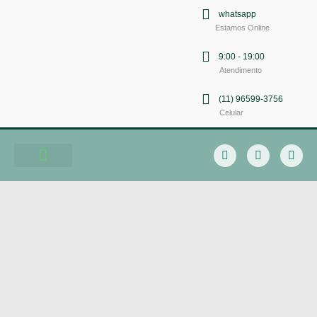
whatsapp
Estamos Online
9:00 - 19:00
Atendimento
(11) 96599-3756
Celular
Soluções em Comunicação