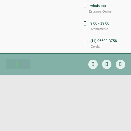
whatsapp
Estamos Online
9:00 - 19:00
Atendimento
(11) 96599-3756
Celular
Soluções em Comunicação