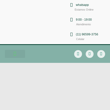
whatsapp
Estamos Online
9:00 - 19:00
Atendimento
(11) 96599-3756
Celular
Soluções em Comunicação