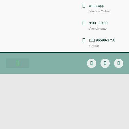
whatsapp
Estamos Online
9:00 - 19:00
Atendimento
(11) 96599-3756
Celular
Soluções em Comunicação