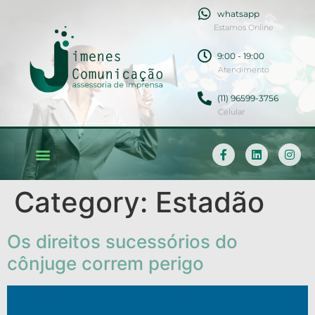
whatsapp
Estamos Online
9:00 - 19:00
Atendimento
(11) 96599-3756
Celular
Category:
Estadão
Os direitos sucessórios do
cônjuge correm perigo