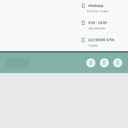
whatsapp
Estamos Online
9:00 - 19:00
Atendimento
(11) 96599-3756
Celular
Soluções em Comunicação