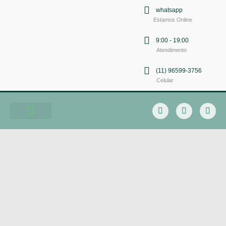
whatsapp
Estamos Online
9:00 - 19:00
Atendimento
(11) 96599-3756
Celular
Soluções em Comunicação