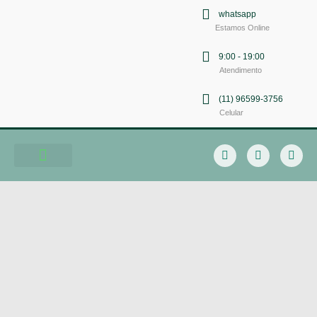
whatsapp
Estamos Online
9:00 - 19:00
Atendimento
(11) 96599-3756
Celular
Soluções em Comunicação