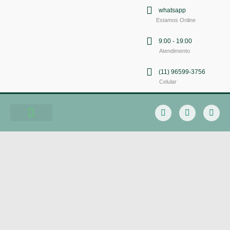
whatsapp
Estamos Online
9:00 - 19:00
Atendimento
(11) 96599-3756
Celular
Soluções em Comunicação