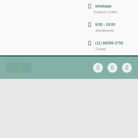
whatsapp
Estamos Online
9:00 - 19:00
Atendimento
(11) 96599-3756
Celular
Soluções em Comunicação