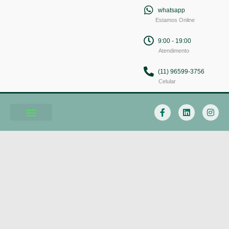
whatsapp
Estamos Online
9:00 - 19:00
Atendimento
(11) 96599-3756
Celular
Soluções em Comunicação