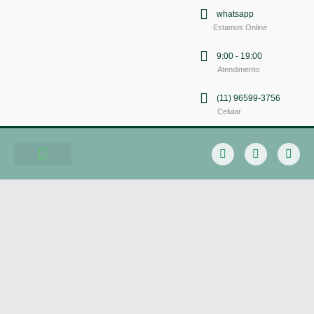
whatsapp
Estamos Online
9:00 - 19:00
Atendimento
(11) 96599-3756
Celular
Soluções em Comunicação