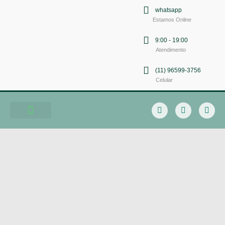
whatsapp
Estamos Online
9:00 - 19:00
Atendimento
(11) 96599-3756
Celular
Soluções em Comunicação