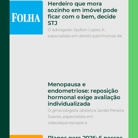
Herdeiro que mora
sozinho em imóvel pode
ficar com o bem, decide
STJ
O advogado Jaylton Lopes Jr.,
especialista em direito patrimonial de
Menopausa e
endometriose: reposição
hormonal exige avaliação
individualizada
O ginecologista obstetra Jardel Pereira
Soares, especialista em
videolaparoscopia e