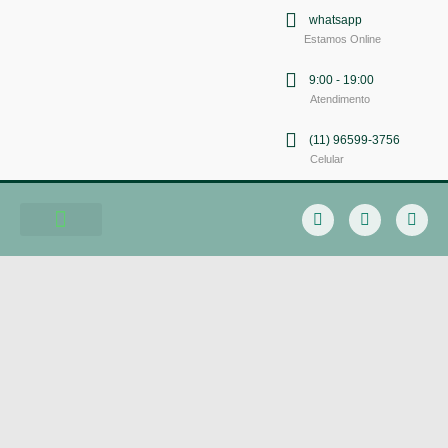
whatsapp
Estamos Online
9:00 - 19:00
Atendimento
(11) 96599-3756
Celular
Soluções em Comunicação