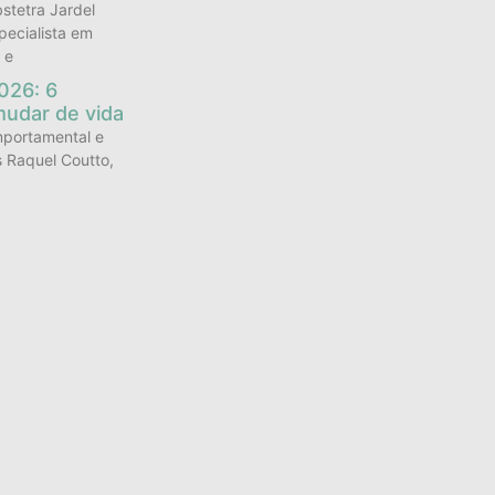
stetra Jardel
pecialista em
 e
026: 6
mudar de vida
mportamental e
s Raquel Coutto,