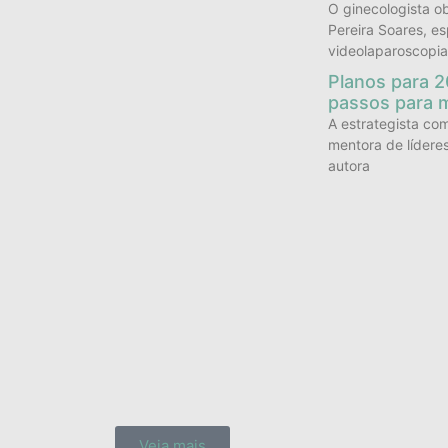
O ginecologista ob
Pereira Soares, es
videolaparoscopia
Planos para 2
passos para 
A estrategista co
mentora de lídere
autora
Veja mais