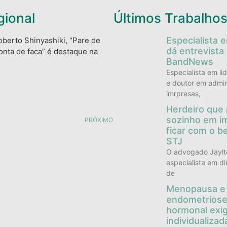
gional
Últimos Trabalho
Especialista 
oberto Shinyashiki, “Pare de
dá entrevista
nta de faca” é destaque na
BandNews
Especialista em li
e doutor em admin
imrpresas,
Herdeiro que
sozinho em i
PRÓXIMO
ficar com o b
STJ
O advogado Jaylto
especialista em di
de
Menopausa e
endometriose
hormonal exig
individualizad