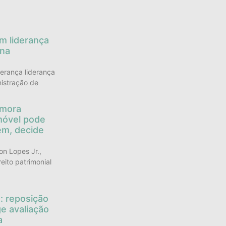
s
em liderança
 na
derança liderança
istração de
 mora
móvel pode
em, decide
n Lopes Jr.,
reito patrimonial
: reposição
e avaliação
a