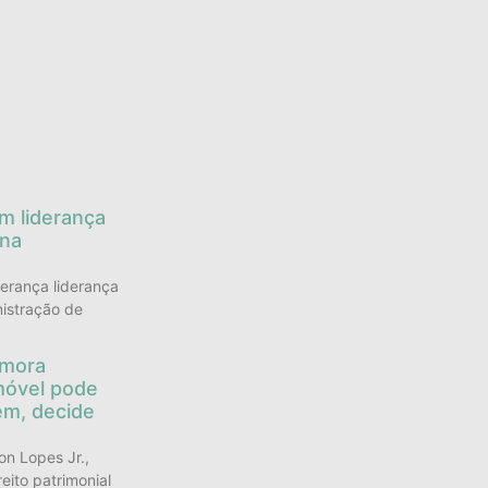
s
em liderança
 na
derança liderança
istração de
 mora
móvel pode
em, decide
n Lopes Jr.,
reito patrimonial