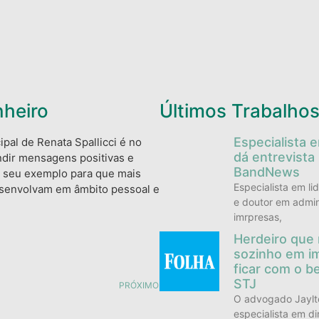
nheiro
Últimos Trabalho
Especialista 
ipal de Renata Spallicci é no
dá entrevista
ndir mensagens positivas e
BandNews
o seu exemplo para que mais
Especialista em li
senvolvam em âmbito pessoal e
e doutor em admin
imrpresas,
Herdeiro que
sozinho em i
ficar com o b
STJ
PRÓXIMO
O advogado Jaylto
especialista em di