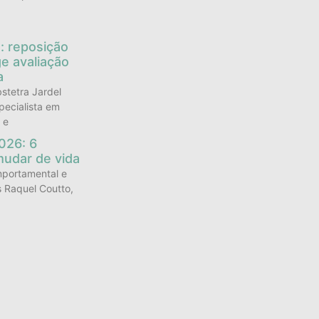
: reposição
e avaliação
a
stetra Jardel
pecialista em
 e
026: 6
mudar de vida
mportamental e
s Raquel Coutto,