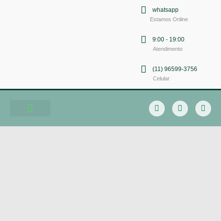
whatsapp
Estamos Online
9:00 - 19:00
Atendimento
(11) 96599-3756
Celular
Soluções em Comunicação