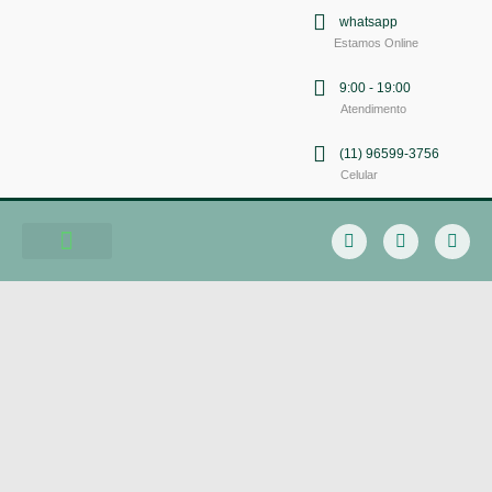
whatsapp
Estamos Online
9:00 - 19:00
Atendimento
(11) 96599-3756
Celular
Soluções em Comunicação