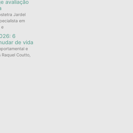
e avaliação
a
stetra Jardel
pecialista em
 e
026: 6
mudar de vida
mportamental e
s Raquel Coutto,