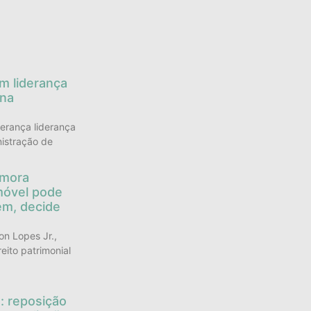
s
em liderança
 na
derança liderança
istração de
 mora
móvel pode
em, decide
n Lopes Jr.,
reito patrimonial
: reposição