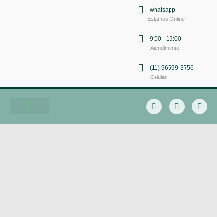
whatsapp
Estamos Online
9:00 - 19:00
Atendimento
(11) 96599-3756
Celular
Soluções em Comunicação