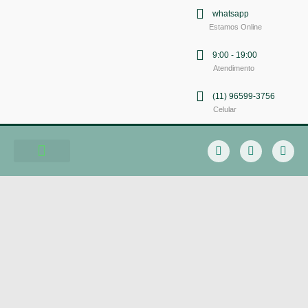
whatsapp
Estamos Online
9:00 - 19:00
Atendimento
(11) 96599-3756
Celular
Soluções em Comunicação