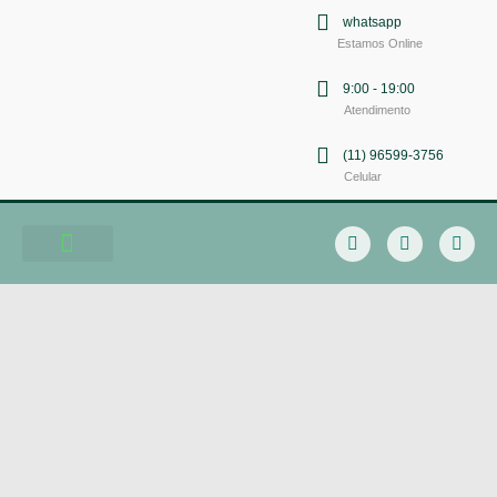
whatsapp
Estamos Online
9:00 - 19:00
Atendimento
(11) 96599-3756
Celular
Soluções em Comunicação