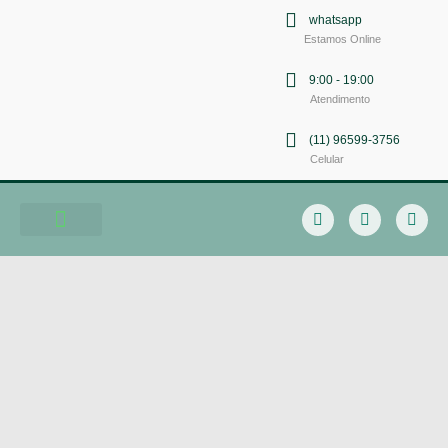
whatsapp
Estamos Online
9:00 - 19:00
Atendimento
(11) 96599-3756
Celular
Soluções em Comunicação