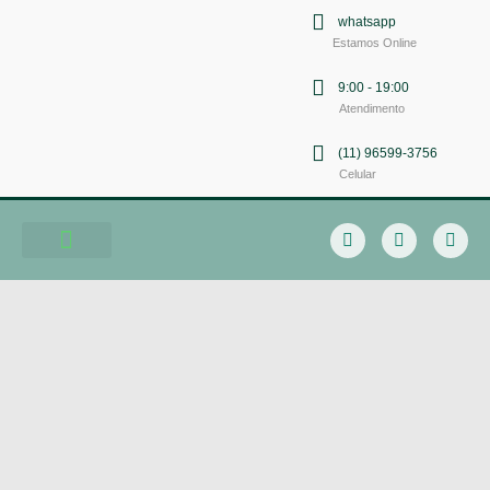
whatsapp
Estamos Online
9:00 - 19:00
Atendimento
(11) 96599-3756
Celular
Soluções em Comunicação