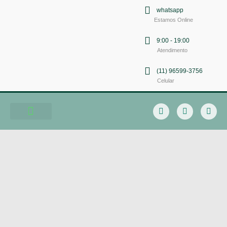
whatsapp
Estamos Online
9:00 - 19:00
Atendimento
(11) 96599-3756
Celular
Soluções em Comunicação