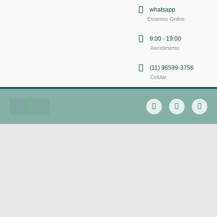
whatsapp
Estamos Online
9:00 - 19:00
Atendimento
(11) 96599-3756
Celular
Soluções em Comunicação