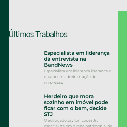
Últimos Trabalhos
Especialista em liderança
dá entrevista na
BandNews
Especialista em liderança liderança e
doutor em administração de
imrpresas,
Herdeiro que mora
sozinho em imóvel pode
ficar com o bem, decide
STJ
O advogado Jaylton Lopes Jr.,
especialista em direito patrimonial de