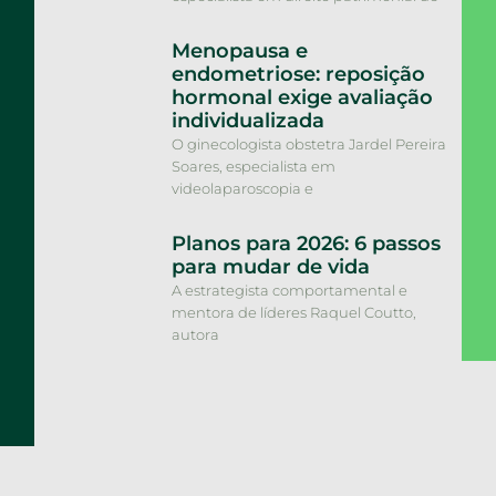
Menopausa e
endometriose: reposição
hormonal exige avaliação
individualizada
O ginecologista obstetra Jardel Pereira
Soares, especialista em
videolaparoscopia e
Planos para 2026: 6 passos
para mudar de vida
A estrategista comportamental e
mentora de líderes Raquel Coutto,
autora