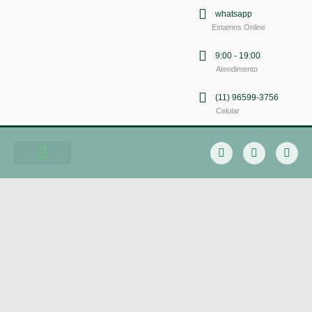
whatsapp
Estamos Online
9:00 - 19:00
Atendimento
(11) 96599-3756
Celular
Soluções em Comunicação