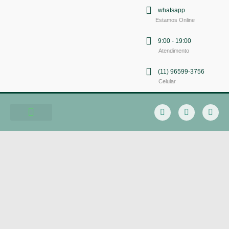
whatsapp
Estamos Online
9:00 - 19:00
Atendimento
(11) 96599-3756
Celular
Soluções em Comunicação