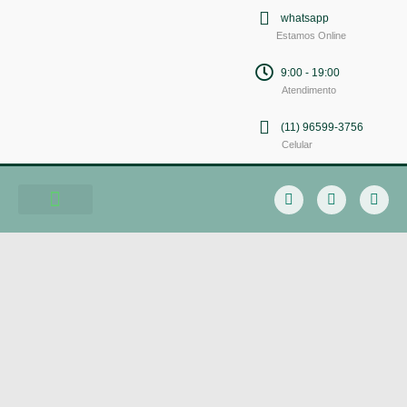
whatsapp
Estamos Online
9:00 - 19:00
Atendimento
(11) 96599-3756
Celular
Soluções em Comunicação