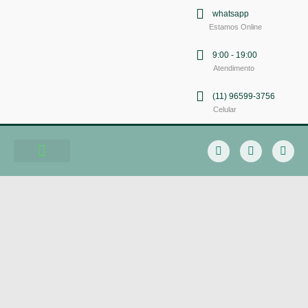
whatsapp
Estamos Online
9:00 - 19:00
Atendimento
(11) 96599-3756
Celular
Soluções em Comunicação