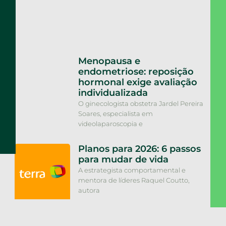
Menopausa e
endometriose: reposição
hormonal exige avaliação
individualizada
O ginecologista obstetra Jardel Pereira
Soares, especialista em
videolaparoscopia e
Planos para 2026: 6 passos
para mudar de vida
A estrategista comportamental e
mentora de líderes Raquel Coutto,
autora