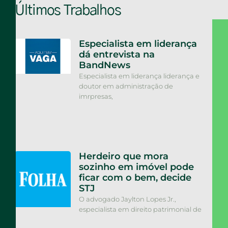
Últimos Trabalhos
Especialista em liderança
dá entrevista na
BandNews
Especialista em liderança liderança e
doutor em administração de
imrpresas,
Herdeiro que mora
sozinho em imóvel pode
ficar com o bem, decide
STJ
O advogado Jaylton Lopes Jr.,
especialista em direito patrimonial de