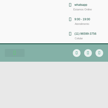
whatsapp
Estamos Online
9:00 - 19:00
Atendimento
(11) 96599-3756
Celular
Soluções em Comunicação