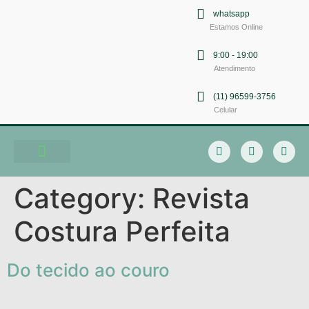
whatsapp
Estamos Online
9:00 - 19:00
Atendimento
(11) 96599-3756
Celular
Soluções em Comunicação
Category:
Revista
Costura Perfeita
Do tecido ao couro