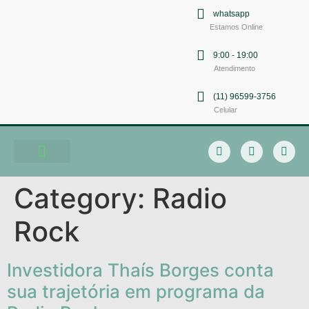
whatsapp
Estamos Online
9:00 - 19:00
Atendimento
(11) 96599-3756
Celular
Soluções em Comunicação
Category:
Radio
Rock
Investidora Thaís Borges conta
sua trajetória em programa da