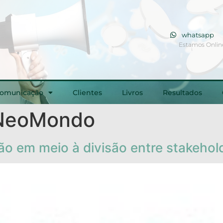
whatsapp
Estamos Onlin
Comunicação
Clientes
Livros
Resultados
 NeoMondo
ão em meio à divisão entre stakehol