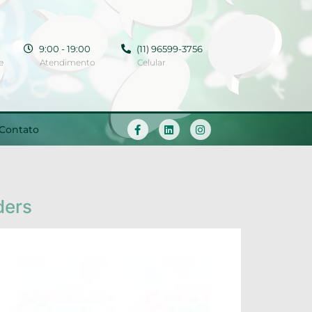
9:00 - 19:00
(11) 96599-3756
e
Atendimento
Celular
Contato
ders