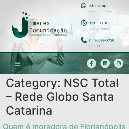
whatsapp
Estamos Online
9:00 - 19:00
Atendimento
(11) 96599-3756
Celular
Soluções em Comunicação
Category:
NSC Total
– Rede Globo Santa
Catarina
Quem é moradora de Florianópolis