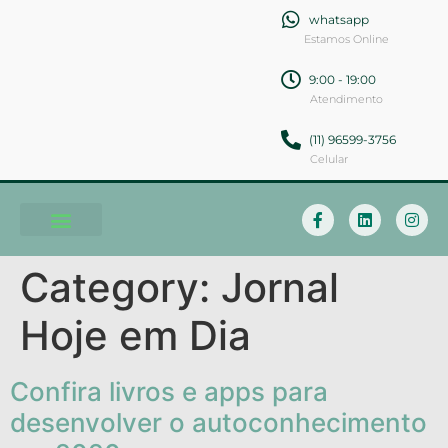
whatsapp
Estamos Online
9:00 - 19:00
Atendimento
(11) 96599-3756
Celular
Soluções em Comunicação
Category:
Jornal
Hoje em Dia
Confira livros e apps para
desenvolver o autoconhecimento