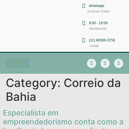
whatsapp
Estamos Online
9:00 - 19:00
Atendimento
(11) 96599-3756
Celular
Soluções em Comunicação
Category:
Correio da
Bahia
Especialista em
empreendedorismo conta como a