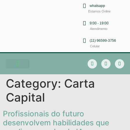
whatsapp
Estamos Online
9:00 - 19:00
Atendimento
(11) 96599-3756
Celular
Soluções em Comunicação
Category:
Carta
Capital
Profissionais do futuro
desenvolvem habilidades que