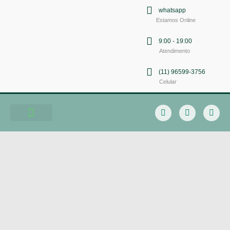
whatsapp
Estamos Online
9:00 - 19:00
Atendimento
(11) 96599-3756
Celular
Soluções em Comunicação