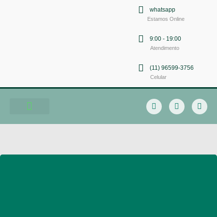
whatsapp
Estamos Online
9:00 - 19:00
Atendimento
(11) 96599-3756
Celular
Soluções em Comunicação